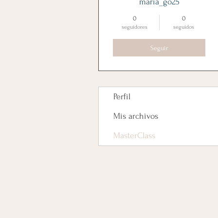
maria_go25
0
0
seguidores
seguidos
Seguir
Perfil
Mis archivos
MasterClass