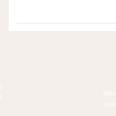
s
Políti
s
Térmi