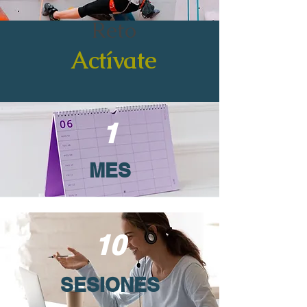
Reto
Actívate
1
MES
10
SESIONES