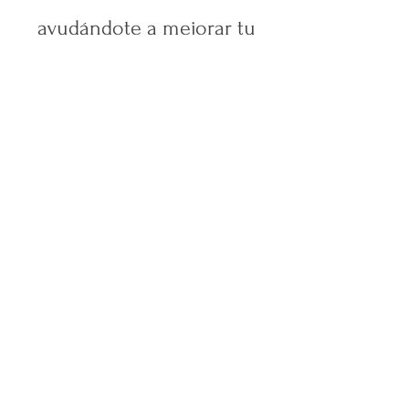
ayudándote a mejorar tu
confianza y habilidades
comunicativas en un
entorno dinámico.
¿No sabes cuál elegir?
¡Mira los programas y
retos disponibles!
Ver todos los planes