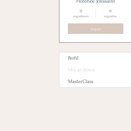
Florence Jolissaint
0
0
seguidores
seguidos
Seguir
Perfil
Mis archivos
MasterClass