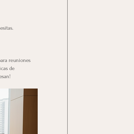
esitas.
para reuniones 
icas de 
esan!