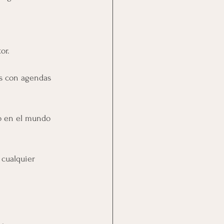
or.
es con agendas 
o en el mundo 
 cualquier 