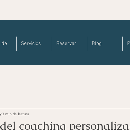
 de
Servicios
Reservar
Blog
P
y
3 min de lectura
 del coaching personaliz