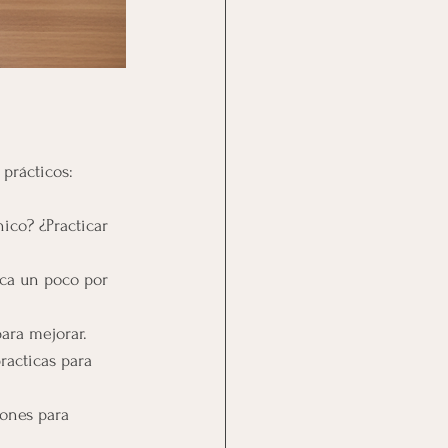
prácticos:
ico? ¿Practicar 
ica un poco por 
para mejorar.
racticas para 
iones para 