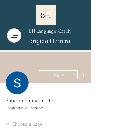
BH Language Coach
Brígida Herrera
Más acciones
Seguir
Sabrina Emmanuello
0 seguidores
0 seguidos