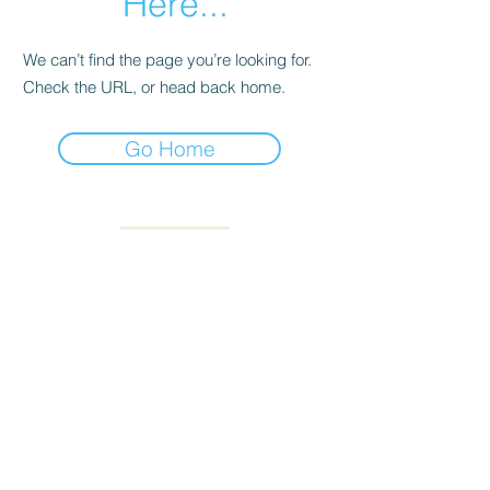
Here...
We can’t find the page you’re looking for.
Check the URL, or head back home.
Go Home
Reservas
Servicios
Blog
Términos y condiciones
Política de privacidad