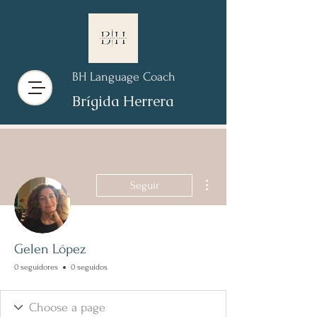
BH Language Coach
Brígida Herrera
Más acciones
Seguir
Gelen López
0 seguidores
0 seguidos