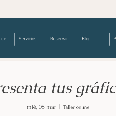
 de
Servicios
Reservar
Blog
P
esenta tus gráfi
mié, 05 mar
  |  
Taller online