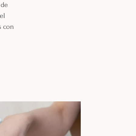
 de
el
s con