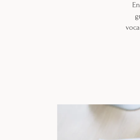
En
g
voca