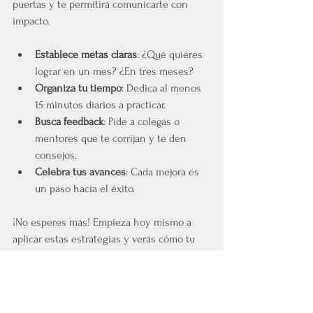
puertas y te permitirá comunicarte con 
impacto.
Establece metas claras
: ¿Qué quieres 
lograr en un mes? ¿En tres meses?
Organiza tu tiempo
: Dedica al menos 
15 minutos diarios a practicar.
Busca feedback
: Pide a colegas o 
mentores que te corrijan y te den 
consejos.
Celebra tus avances
: Cada mejora es 
un paso hacia el éxito.
¡No esperes más! Empieza hoy mismo a 
aplicar estas estrategias y verás cómo tu 
confianza y habilidades crecen día a día. El 
español laboral es una herramienta 
poderosa que te ayudará a destacar y a 
expandir tus oportunidades profesionales.